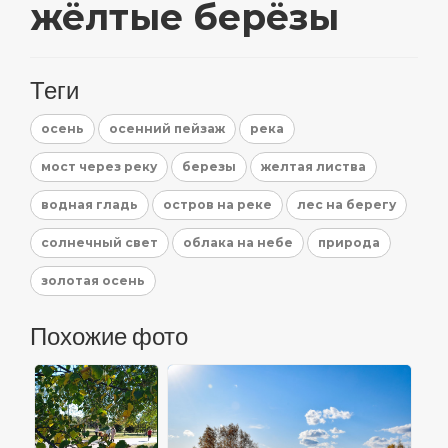
жёлтые берёзы
Теги
осень
осенний пейзаж
река
мост через реку
березы
желтая листва
водная гладь
остров на реке
лес на берегу
солнечный свет
облака на небе
природа
золотая осень
Похожие фото