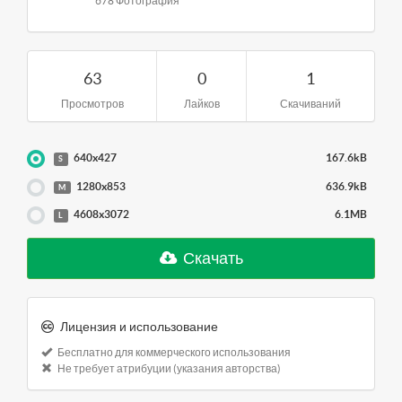
678 Фотография
63
0
1
Просмотров
Лайков
Скачиваний
640x427
167.6kB
S
1280x853
636.9kB
M
4608x3072
6.1MB
L
Скачать
Лицензия и использование
Бесплатно для коммерческого использования
Не требует атрибуции (указания авторства)