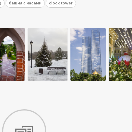
g
башня с часами
clock tower