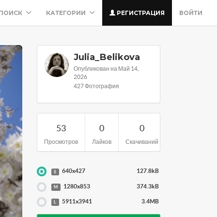
ПОИСК
КАТЕГОРИИ
РЕГИСТРАЦИЯ
ВОЙТИ
Julia_Belikova
Опубликован на Май 14,
2026
427 Фотография
53
0
0
Просмотров
Лайков
Скачиваний
640x427
127.8kB
S
1280x853
374.3kB
M
5911x3941
3.4MB
L