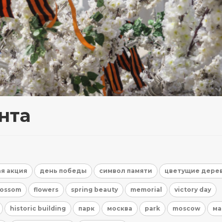
нта
я акция
день победы
символ памяти
цветущие дере
lossom
flowers
spring beauty
memorial
victory day
historic building
парк
москва
park
moscow
ма