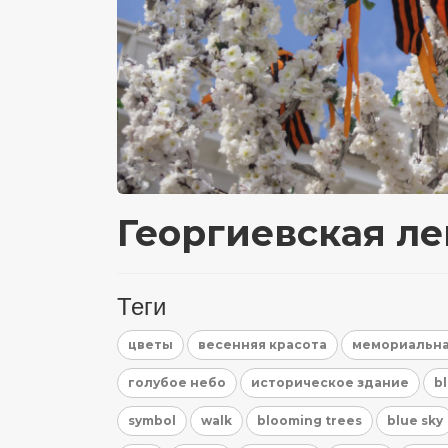
Георгиевская ле
Теги
цветы
весенняя красота
мемориальна
голубое небо
историческое здание
b
symbol
walk
blooming trees
blue sky