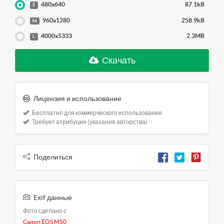
480x640
87.1kB
S
960x1280
258.9kB
M
4000x5333
2.3MB
L
Скачать
Лицензия и использование
Бесплатно для коммерческого использования
Требует атрибуции (указания авторства)
Поделиться
Exif данные
Фото сделано с
Canon EOS M50