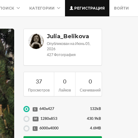
ПОИСК
КАТЕГОРИИ
РЕГИСТРАЦИЯ
ВОЙТИ
Julia_Belikova
Опубликован на Июнь 05,
2026
427 Фотография
37
0
0
Просмотров
Лайков
Скачиваний
640x427
132kB
S
1280x853
430.9kB
M
6000x4000
4.6MB
L