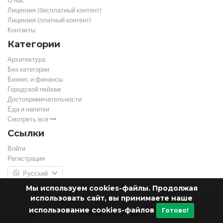
О нас
Лицензия (бесплатный контент)
Лицензия (платный контент)
Контакты
Категории
Архитектура
Без категории
Бизнес и финансы
Городской пейзаж
Достопримечательности
Еда и напитки
Смотреть все
Ссылки
Войти
Регистрация
Русский
Мы используем cookies-файлы. Продолжая
использовать сайт, вы принимаете наше
использование cookies-файлов
Готово!
© PerfectStock - 2026