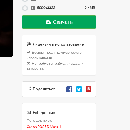
5000x3333
2.4MB
L
Скачать
Лицензия и использование
Бесплатно для коммерческого
использования
Не требует атрибуции (указания
авторства)
Поделиться
Exif данные
Фото сделано с
Canon EOS 5D Mark II