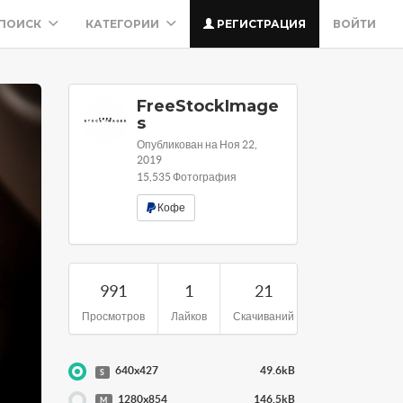
ПОИСК
КАТЕГОРИИ
РЕГИСТРАЦИЯ
ВОЙТИ
FreeStockImage
s
Опубликован на Ноя 22,
2019
15,535 Фотография
Кофе
991
1
21
Просмотров
Лайков
Скачиваний
640x427
49.6kB
S
1280x854
146.5kB
M