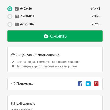
640x426
64.4kB
S
1280x851
220kB
M
4288x2848
2.7MB
L
Скачать
Лицензия и использование
Бесплатно для коммерческого использования
Не требует атрибуции (указания авторства)
Поделиться
Exif данные
Фото сделано с