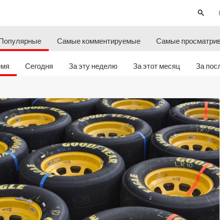
Популярные
Самые комментируемые
Самые просматри
емя
Сегодня
За эту неделю
За этот месяц
За пос