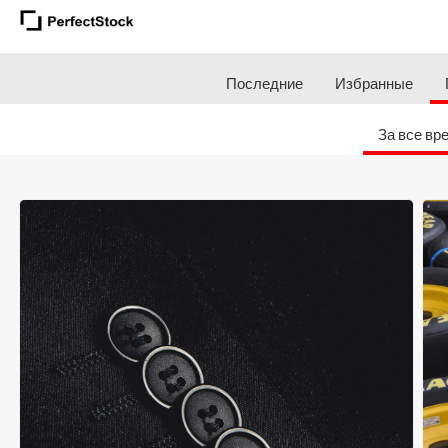
Последние
Избранные
За все вр