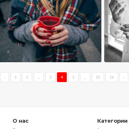
‹
1
2
...
3
4
5
...
15
16
›
О нас
Категории