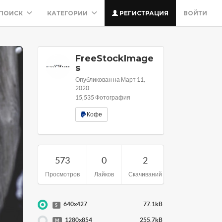
ПОИСК
КАТЕГОРИИ
РЕГИСТРАЦИЯ
ВОЙТИ
FreeStockImage
s
Опубликован на Март 11,
2020
15,535 Фотография
Кофе
573
0
2
Просмотров
Лайков
Скачиваний
640x427
77.1kB
S
1280x854
255.7kB
M