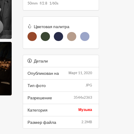
50mm f/2.8 1/60s
Цветовая палитра
Детали
Опубликован на
Март 11, 2020
Тип фото
JPG
Разрешение
3544x2363
Категория
Музыка
Размер файла
2.2MB