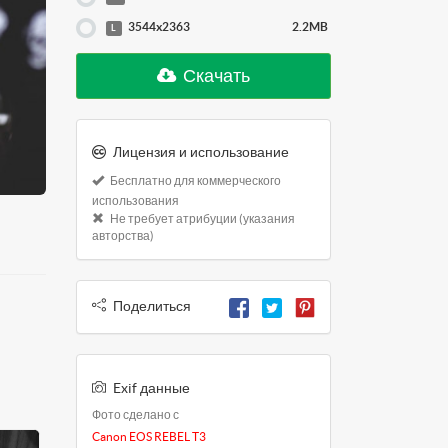
3544x2363
2.2MB
L
Скачать
Лицензия и использование
Бесплатно для коммерческого
использования
Не требует атрибуции (указания
авторства)
Поделиться
Exif данные
Фото сделано с
Canon EOS REBEL T3