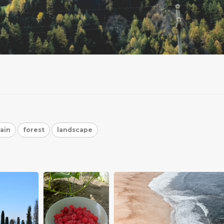
ain
forest
landscape