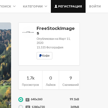
ПОИСК
КАТЕГОРИИ
РЕГИСТРАЦИЯ
ВОЙТИ
FreeStockImage
s
Опубликован на Март 11,
2020
15,535 Фотография
Кофе
1.7k
0
9
Просмотров
Лайков
Скачиваний
640x360
99.1kB
S
1280x720
349kB
M