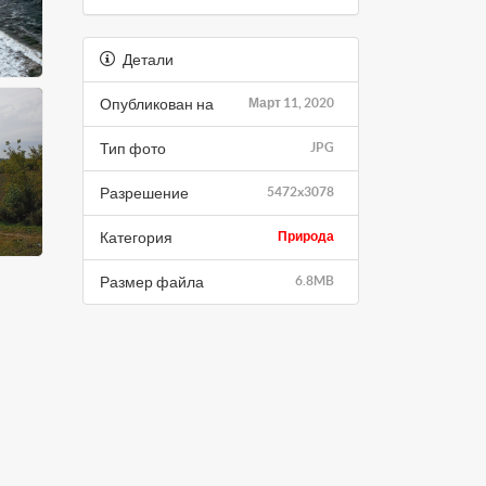
Детали
Опубликован на
Март 11, 2020
Тип фото
JPG
Разрешение
5472x3078
Категория
Природа
Размер файла
6.8MB