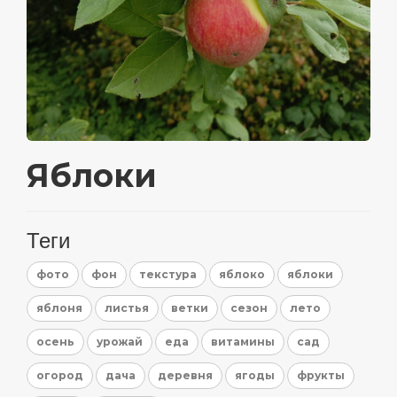
Яблоки
Теги
фото
фон
текстура
яблоко
яблоки
яблоня
листья
ветки
сезон
лето
осень
урожай
еда
витамины
сад
огород
дача
деревня
ягоды
фрукты