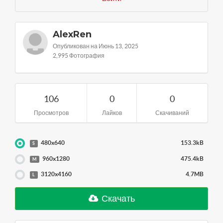
AlexRen
Опубликован на Июнь 13, 2025
2,995 Фотография
106
0
0
Просмотров
Лайков
Скачиваний
480x640
153.3kB
S
960x1280
475.4kB
M
3120x4160
4.7MB
L
Скачать