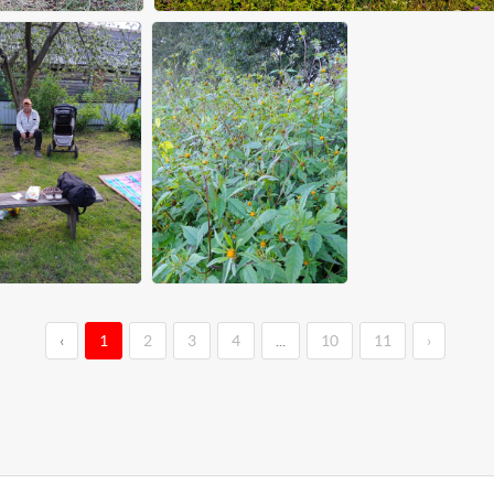
‹
1
2
3
4
...
10
11
›