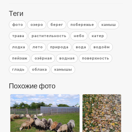
Теги
фото
озеро
берег
побережье
камыш
трава
растительность
небо
катер
лодка
лето
природа
вода
водоём
пейзаж
озёрная
водная
поверхность
гладь
облака
камышы
Похожие фото