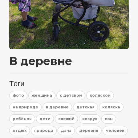
В деревне
Теги
фото
женщина
с детской
коляской
на природе
в деревне
детская
коляска
ребёнок
дети
свежий
воздух
сон
отдых
природа
дача
деревня
человек