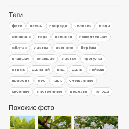
Теги
фото
осень
природа
человек
люди
женщина
гора
осенняя
пожелтевшая
жёлтая
листва
осенние
берёзы
опавшая
опавшие
листья
прогулка
отдых
дальний
вид
даль
пейзаж
природы
лес
парк
смешанные
хвойные
лиственные
деревья
погода
Похожие фото