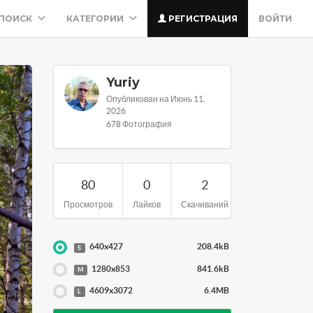
ПОИСК
КАТЕГОРИИ
РЕГИСТРАЦИЯ
ВОЙТИ
Yuriy
Опубликован на Июнь 11,
2026
678 Фотография
80
0
2
Просмотров
Лайков
Скачиваний
640x427
208.4kB
S
1280x853
841.6kB
M
4609x3072
6.4MB
L