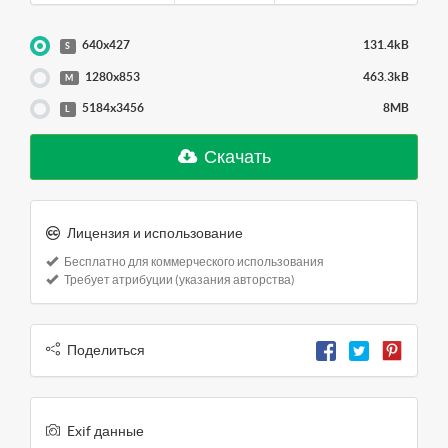
640x427
131.4kB
S
1280x853
463.3kB
M
5184x3456
8MB
L
Скачать
Лицензия и использование
Бесплатно для коммерческого использования
Требует атрибуции (указания авторства)
Поделиться
Exif данные