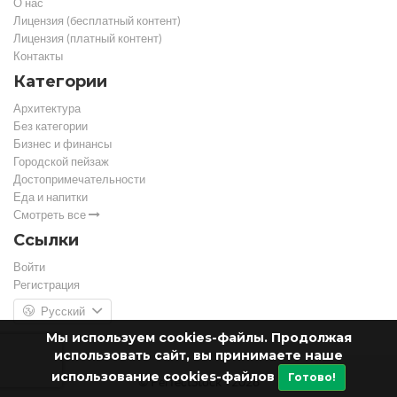
О нас
Лицензия (бесплатный контент)
Лицензия (платный контент)
Контакты
Категории
Архитектура
Без категории
Бизнес и финансы
Городской пейзаж
Достопримечательности
Еда и напитки
Смотреть все
Ссылки
Войти
Регистрация
Русский
Мы используем cookies-файлы. Продолжая
использовать сайт, вы принимаете наше
использование cookies-файлов
Готово!
© PerfectStock - 2026