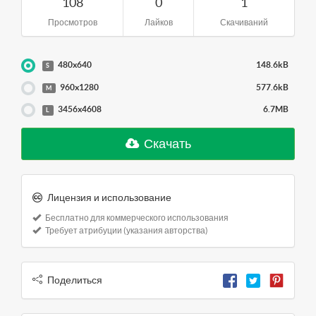
108
0
1
Просмотров
Лайков
Скачиваний
480x640
148.6kB
S
960x1280
577.6kB
M
3456x4608
6.7MB
L
Скачать
Лицензия и использование
Бесплатно для коммерческого использования
Требует атрибуции (указания авторства)
Поделиться